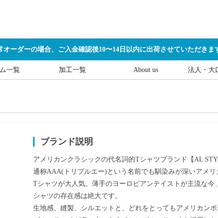
常オーダーの場合、ご入金確認後10〜14日以内に出荷させていただきま
ム一覧
加工一覧
About us
法人・大
ブランド説明
アメリカンクラシックの代名詞的Tシャツブランド【AL STYL
通称AAA(トリプルエー)という名前でも馴染みが深いアメリ
Tシャツが大人気。薄手のヨーロピアンテイストが主流な今
シャツの存在感は絶大です。

生地感、縫製、シルエットと、どれをとってもアメリカンボ