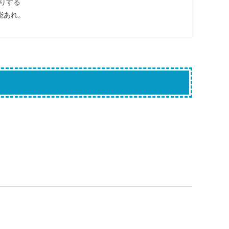
する

能あれ。