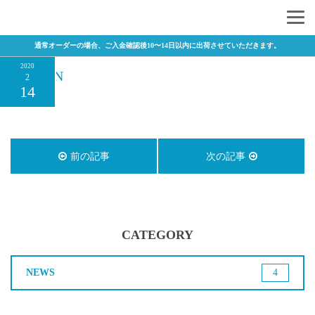
通常オーダーの場合、ご入金確認後10〜14日以内に出荷させていただきます。
2020
GILDAN
2
14
前の記事
次の記事
CATEGORY
NEWS
4