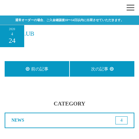
通常オーダーの場合、ご入金確認後10〜14日以内に出荷させていただきます。
2020
PRO CLUB
4
24
前の記事
次の記事
CATEGORY
NEWS
4