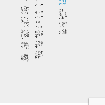
につい
て
わせ
スポー
ツ
お届け
方法に
ご相
キッズ
ついて
談・お
問い合
バッグ
キャン
わせ
セル・
タオル
変更に
お見積
ついて
もり
その他
法人・
よくあ
低価格
大口の
る質問
から探
お客様
す
へ
高品質
領収証
から探
の発行
す
につい
て
人気商
品から
商品到
探す
着後の
ご注意