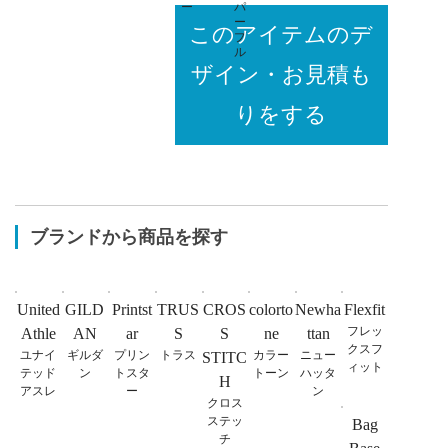
ー
パ
ー
このアイテムのデ
プ
ル
ザイン・お見積も
りをする
ブランドから商品を探す
United
GILD
Printst
TRUS
CROS
colorto
Newha
Flexfit
フレッ
Athle
AN
ar
S
S
ne
ttan
クスフ
ユナイ
ギルダ
プリン
トラス
カラー
ニュー
STITC
ィット
テッド
ン
トスタ
トーン
ハッタ
H
アスレ
ー
ン
クロス
ステッ
Bag
チ