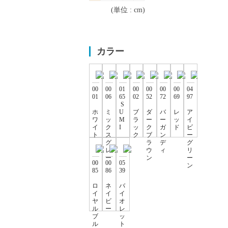
(単位 : cm)
カラー
00
00
01
00
00
00
00
04
01
06
65
02
52
72
69
97
S
ホ
ミ
U
ブ
ダ
バ
レ
ア
ワ
ッ
M
ラ
ー
ー
ッ
イ
イ
ク
I
ッ
ク
ガ
ド
ビ
ト
ス
ク
ブ
ン
ー
グ
ラ
デ
グ
レ
ウ
ィ
リ
ー
ン
ー
00
00
05
ン
85
86
39
ロ
ネ
バ
イ
イ
イ
ヤ
ビ
オ
ル
ー
レ
ブ
ッ
ル
ト