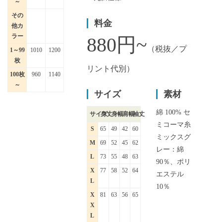
～
その
料金
他カ
ラー
880円~
（税抜／プ
1～99
1010
1200
枚
リント代別）
100枚
960
1140
～
サイズ
素材
綿 100% セ
サイズ
身丈
身幅
肩幅
袖丈
ミコーマ糸
S
65
49
42
60
ミックスグ
M
69
52
45
62
レー：綿
L
73
55
48
63
90％、ポリ
X
77
58
52
64
エステル
L
10％
X
81
63
56
65
X
L