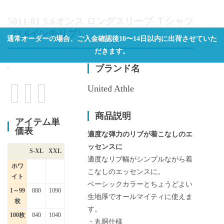
5011-01 5.6オンス ロングスリーブ Ｔシャツ
（1.6インチリブ）
通常オーダーの場合、ご入金確認後10〜14日以内に出荷させていた
だきます。
ブランド名
United Athle
商品説明
アイテム単
価表
適度な弾力のリブが着こなしのエ
ッセンスに
S-XL
XXL
適度なリブ幅がシンプルながら着
ホワ
こなしのエッセンスに。
イト
ベーシックカラーとちょうどよい
1～99
880
1090
生地厚でオールマイティに使えま
枚
す。
100枚
840
1040
・丸胴仕様