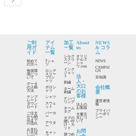
ツ
ご利
アイ
加工
About
NEWS
用ガ
テム
一覧
us
& コラ
イド
一覧
ム
シルク
オリジ
スクリ
ナル-T
初めて
Tシャ
NEWS
ーン
シャ
の方へ
ツ
ツ.com
CAMPAI
インク
推奨環
ロング
GN
ジェッ
境につ
スリー
法
ト
豆知識
いて
ブTシ
人・
ャツ
刺繍
データ
大口
会社概
の入稿
ポロシ
ネーム
のお
方法
ャツ
要
刺繍
客様
テンプ
シャツ
ナンバ
レート
運営者情
リング
スウェ
ダウン
報
法人の
ット
ロード
お客様
ネーム
プライバ
タグ
パーカ
ご注文
シーポリ
大量注
ー
から納
シー
文につ
タグの
品まで
いて
縫い付
アウタ
の流れ
け・カ
ー
ット
お支払
お問
キャッ
い方法
袋つめ
い合
プ