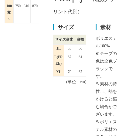
100
750
810
870
リント代別）
枚
～
サイズ
素材
ポリエステ
サイズ
身丈
身幅
ル100%
JL
55
50
※テープの
L(FR
67
61
色は全色ブ
EE)
ラックで
XL
70
67
す。
(単位 : cm)
※素材の特
性上、熱を
かけると縮
む場合がご
ざいます。
※ポリエス
テル素材の