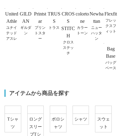
United
GILD
Printst
TRUS
CROS
colorto
Newha
Flexfit
フレッ
Athle
AN
ar
S
S
ne
ttan
クスフ
ユナイ
ギルダ
プリン
トラス
カラー
ニュー
STITC
ィット
テッド
ン
トスタ
トーン
ハッタ
H
アスレ
ー
ン
クロス
ステッ
Bag
チ
Base
バッグ
ベース
アイテムから商品を探す
Tシャ
ロング
ポロシ
シャツ
スウェ
ツ
スリー
ャツ
ット
ブTシ