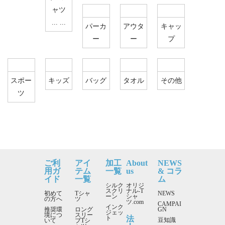
ャツ
... ...
パーカ
アウタ
キャッ
ー
ー
プ
スポー
キッズ
バッグ
タオル
その他
ツ
ご利
アイ
加工
About
NEWS
用ガ
テム
一覧
us
& コラ
イド
一覧
ム
シルク
オリジ
スクリ
ナル-T
初めて
Tシャ
NEWS
ーン
シャ
の方へ
ツ
ツ.com
CAMPAI
インク
推奨環
ロング
GN
ジェッ
境につ
スリー
法
ト
豆知識
いて
ブTシ