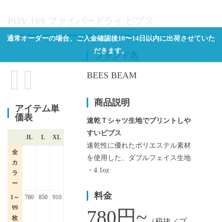
POV-109 ファイバードライ ビブス
通常オーダーの場合、ご入金確認後10〜14日以内に出荷させていた
だきます。
ブランド名
BEES BEAM
商品説明
アイテム単
価表
速乾Ｔシャツ生地でプリントしや
すいビブス
JL
L
XL
速乾性に優れたポリエステル素材
全
を使用した、ダブルフェイス生地
カ
・4.1oz
ラ
ー
料金
1～
780
850
910
99
780円~
枚
（税抜／プ