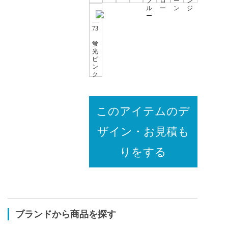
ブ
ロ
ー
ン
ル
ー
ン
ジ
ー
73
蛍
光
ピ
ン
ク
このアイテムのデ
ザイン・お見積も
りをする
ブランドから商品を探す