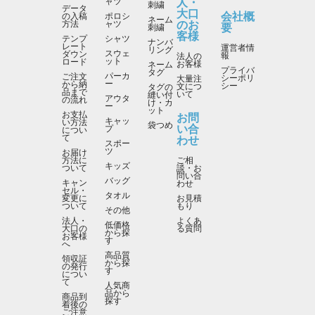
人・
ャツ
刺繍
データ
大口
会社概
の入稿
ポロシ
ネーム
のお
方法
ャツ
要
刺繍
客様
テンプ
シャツ
ナンバ
レート
運営者情
リング
スウェ
ダウン
報
法人の
ット
ロード
お客様
ネーム
プライバ
タグ
パーカ
ご注文
シーポリ
大量注
ー
から納
シー
文につ
タグの
品まで
いて
縫い付
アウタ
の流れ
け・カ
ー
ット
お支払
お問
キャッ
い方法
袋つめ
い合
プ
につい
て
わせ
スポー
ツ
お届け
方法に
ご相
キッズ
ついて
談・お
問い合
バッグ
キャン
わせ
セル・
タオル
変更に
お見積
ついて
もり
その他
法人・
よくあ
低価格
大口の
る質問
から探
お客様
す
へ
高品質
領収証
から探
の発行
す
につい
て
人気商
品から
商品到
探す
着後の
ご注意