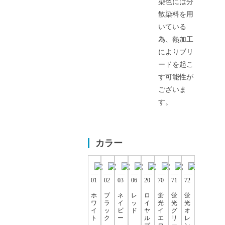
染色には分
散染料を用
いている
為、熱加工
によりブリ
ードを起こ
す可能性が
ございま
す。
カラー
01
02
03
06
20
70
71
72
ホ
ブ
ネ
レ
ロ
蛍
蛍
蛍
ワ
ラ
イ
ッ
イ
光
光
光
イ
ッ
ビ
ド
ヤ
イ
グ
オ
ト
ク
ー
ル
エ
リ
レ